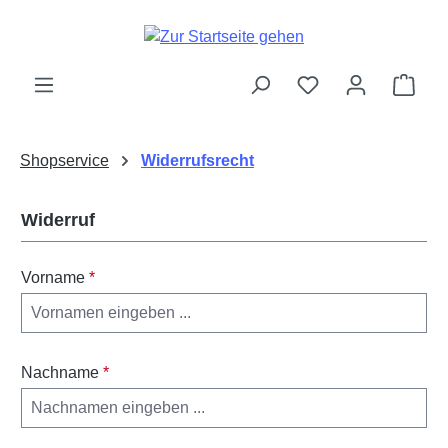
Zum Hauptinhalt springen
Ware
Shopservice
Widerrufsrecht
Widerruf
Vorname
*
Nachname
*