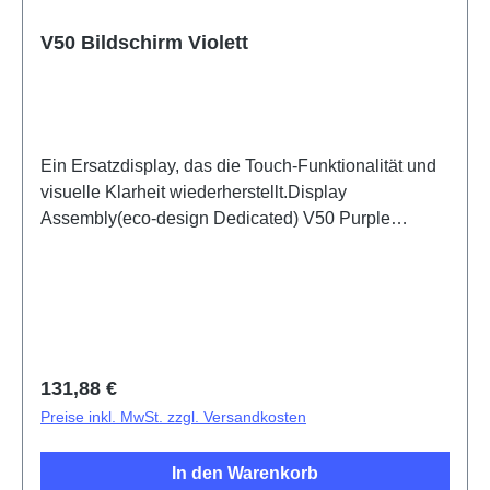
V50 Bildschirm Violett
Ein Ersatzdisplay, das die Touch-Funktionalität und
visuelle Klarheit wiederherstellt.Display
Assembly(eco-design Dedicated) V50 Purple
PD2437KF/LF HSF (SH)5436546
Regulärer Preis:
131,88 €
Preise inkl. MwSt. zzgl. Versandkosten
In den Warenkorb