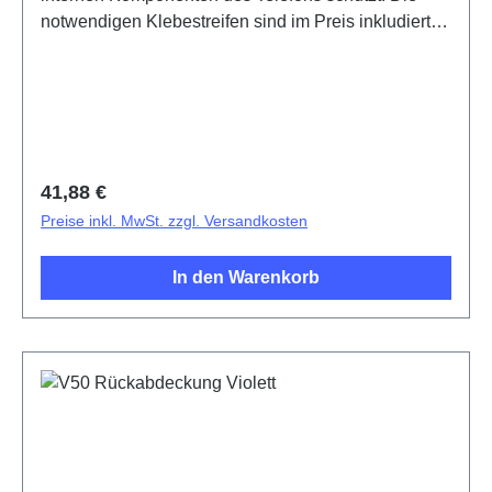
notwendigen Klebestreifen sind im Preis inkludiert
und werden mit diesem Produkt mitgeliefert.Battery
Cover Componentt(eco-design Dedicated) V50
Black PD2437KF HSF (SH)5437098
Regulärer Preis:
41,88 €
Preise inkl. MwSt. zzgl. Versandkosten
In den Warenkorb