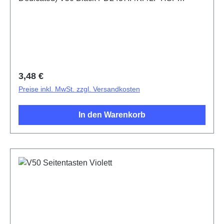
(SH)5436595
Regulärer Preis:
3,48 €
Preise inkl. MwSt. zzgl. Versandkosten
In den Warenkorb