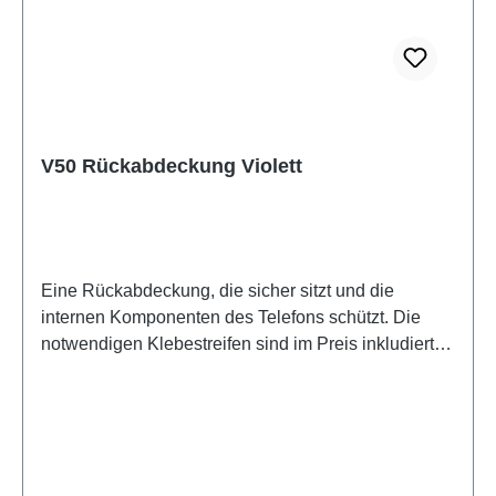
V50 Rückabdeckung Violett
Eine Rückabdeckung, die sicher sitzt und die
internen Komponenten des Telefons schützt. Die
notwendigen Klebestreifen sind im Preis inkludiert
und werden mit diesem Produkt mitgeliefert.Battery
Cover Componentt(eco-design Dedicated) V50
Purple PD2437KF/LF HSF (SH)5436580