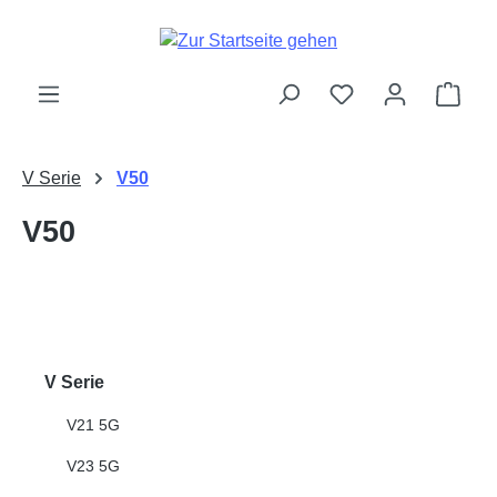
Zum Hauptinhalt springen
Ware
V Serie
V50
V50
V Serie
V21 5G
V23 5G