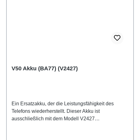
V50 Akku (BA77) (V2427)
Ein Ersatzakku, der die Leistungsfähigkeit des
Telefons wiederherstellt. Dieser Akku ist
ausschließlich mit dem Modell V2427
kompatibel. Wenn Sie sich nicht sicher sind,
welches Modell Sie besitzen,können Sie dies unter