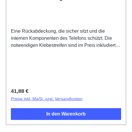
Eine Rückabdeckung, die sicher sitzt und die
internen Komponenten des Telefons schützt. Die
notwendigen Klebestreifen sind im Preis inkludiert
und werden mit diesem Produkt mitgeliefert.Battery
Cover Component V50 Purple PD2437KF HSF
(SH)5437099
Regulärer Preis:
41,88 €
Preise inkl. MwSt. zzgl. Versandkosten
In den Warenkorb