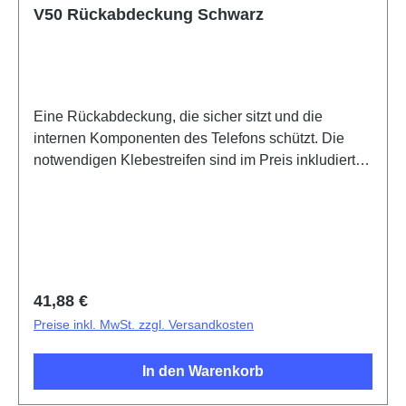
V50 Rückabdeckung Schwarz
Eine Rückabdeckung, die sicher sitzt und die
internen Komponenten des Telefons schützt. Die
notwendigen Klebestreifen sind im Preis inkludiert
und werden mit diesem Produkt mitgeliefert.Battery
Cover Component(eco-design Dedicated) V50 Black
PD2437LF HSF (SH)5436577
Regulärer Preis:
41,88 €
Preise inkl. MwSt. zzgl. Versandkosten
In den Warenkorb