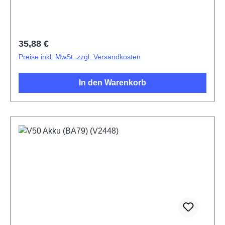
Einstellungen - Über das Telefon - Software-
Information überprüfen. Plastic Package Li-ion
Battery(eco-design Dedicated) BA77 HSF
(SH)5436567
Regulärer Preis:
35,88 €
Preise inkl. MwSt. zzgl. Versandkosten
In den Warenkorb