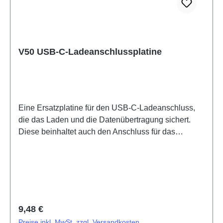
V50 USB-C-Ladeanschlussplatine
Eine Ersatzplatine für den USB-C-Ladeanschluss,
die das Laden und die Datenübertragung sichert.
Diese beinhaltet auch den Anschluss für das
Mikrofon.PCB Semi-product V50 ANA Board(eco-
design Dedicated) PD2437KF/LF HSF (SH)4934916
Regulärer Preis:
9,48 €
Preise inkl. MwSt. zzgl. Versandkosten