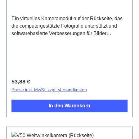
Ein virtuelles Kameramodul auf der Rückseite, das
die computergestützte Fotografie unterstützt und
softwarebasierte Verbesserungen für Bilder
ermöglicht.Rear Main Camera Component(eco-
design Dedicated) V50 PD2437KF/LF HSF
(SH)5436560
Regulärer Preis:
53,88 €
Preise inkl. MwSt. zzgl. Versandkosten
In den Warenkorb