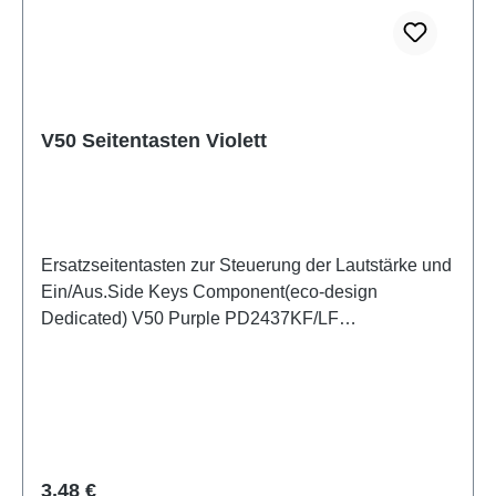
V50 Seitentasten Violett
Ersatzseitentasten zur Steuerung der Lautstärke und
Ein/Aus.Side Keys Component(eco-design
Dedicated) V50 Purple PD2437KF/LF
HSF(SH)5436597
Regulärer Preis:
3,48 €