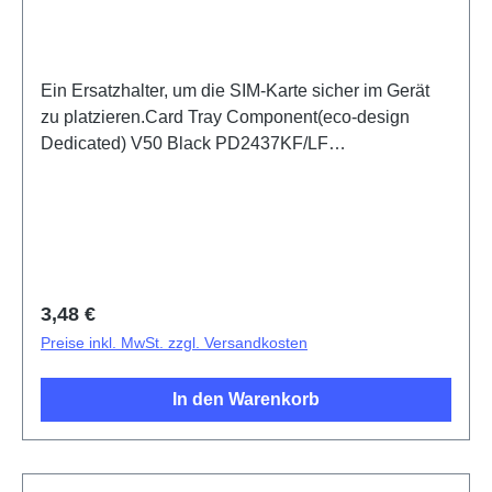
Ein Ersatzhalter, um die SIM-Karte sicher im Gerät
zu platzieren.Card Tray Component(eco-design
Dedicated) V50 Black PD2437KF/LF
HSF(SH)3082507
Regulärer Preis:
3,48 €
Preise inkl. MwSt. zzgl. Versandkosten
In den Warenkorb