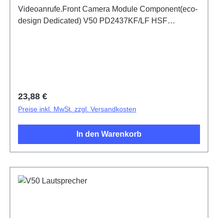
Videoanrufe.Front Camera Module Component(eco-
design Dedicated) V50 PD2437KF/LF HSF
(SH)5436558
Regulärer Preis:
23,88 €
Preise inkl. MwSt. zzgl. Versandkosten
In den Warenkorb