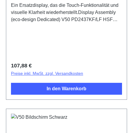
Ein Ersatzdisplay, das die Touch-Funktionalität und
visuelle Klarheit wiederherstellt.Display Assembly
(eco-design Dedicated) V50 PD2437KF/LF HSF
(SH)5436547
Regulärer Preis:
107,88 €
Preise inkl. MwSt. zzgl. Versandkosten
In den Warenkorb