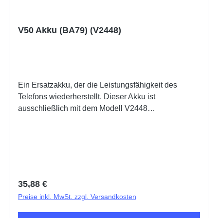
V50 Akku (BA79) (V2448)
Ein Ersatzakku, der die Leistungsfähigkeit des
Telefons wiederherstellt. Dieser Akku ist
ausschließlich mit dem Modell V2448
kompatibel. Wenn Sie sich nicht sicher sind,
welches Modell Sie besitzen, können Sie dies unter
Einstellungen - Über das Telefon - Software-
Information überprüfen.Plastic Package Li-ion
Battery(eco-design Dedicated) BA79 HSF
(SH)5436569
Regulärer Preis:
35,88 €
Preise inkl. MwSt. zzgl. Versandkosten