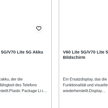
e 5G/V70 Lite 5G Akku
V60 Lite 5G/V70 Lite 
Bildschirm
zakku, der die
Ein Ersatzdisplay, das die
fähigkeit des Telefons
Funktionalität und visuelle
stellt.Plastic Package Li-ion
wiederherstellt.Display
co-design Dedicated) BA93
Assembly(eco-design Ded
V60 Lite 5G/V70 Lite 5G