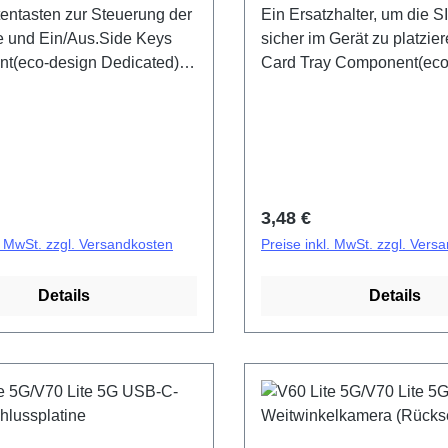
tentasten zur Steuerung der
Ein Ersatzhalter, um die S
e und Ein/Aus.Side Keys
sicher im Gerät zu platzie
t(eco-design Dedicated)
Card Tray Component(eco
5G/V70 Lite 5G Black
Dedicated) V60 Lite 5G/V7
F/EF HSF (SH)
Pink PD2512DF/EF HSF 
r Preis:
Regulärer Preis:
3,48 €
l. MwSt. zzgl. Versandkosten
Preise inkl. MwSt. zzgl. Vers
Details
Details