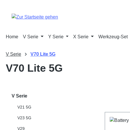
m Hauptinhalt springen
Zur Suche springen
Zur Hauptnavigation springen
Home
V Serie
Y Serie
X Serie
Werkzeug-Set
V Serie
V70 Lite 5G
V70 Lite 5G
V Serie
V21 5G
V23 5G
V29