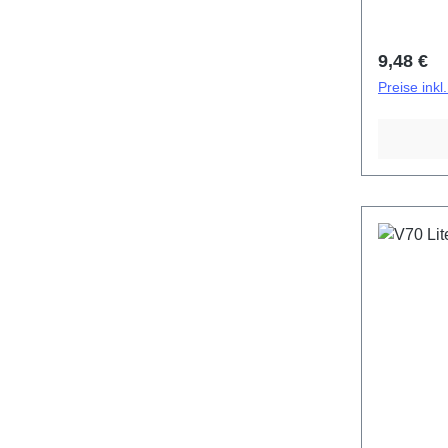
(eco-desi
PD2512D
Reguläre
9,48 €
Preise ink