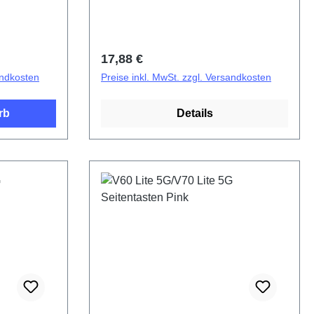
Regulärer Preis:
17,88 €
andkosten
Preise inkl. MwSt. zzgl. Versandkosten
rb
Details