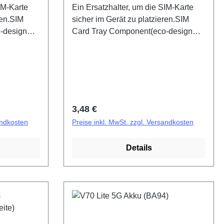
IM-Karte
Ein Ersatzhalter, um die SIM-Karte
ren.SIM
sicher im Gerät zu platzieren.SIM
-design
Card Tray Component(eco-design
0 Lite 5G
Dedicated) V60 Lite 5G/V70 Lite
(SH)
5G PD2512DF/EF HSF (SH)
Regulärer Preis:
3,48 €
andkosten
Preise inkl. MwSt. zzgl. Versandkosten
Details