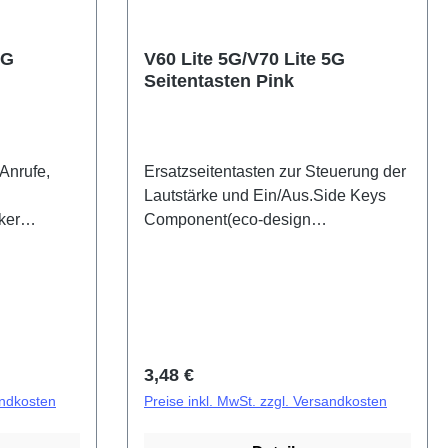
5G
V60 Lite 5G/V70 Lite 5G
Seitentasten Pink
 Anrufe,
Ersatzseitentasten zur Steuerung der
Lautstärke und Ein/Aus.Side Keys
ker
Component(eco-design
dicated)
Dedicated) V60 Lite 5G/V70 Lite 5G
Pink PD2512DF/EF HSF (SH)
Regulärer Preis:
3,48 €
andkosten
Preise inkl. MwSt. zzgl. Versandkosten