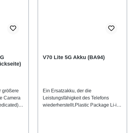
5G
V70 Lite 5G Akku (BA94)
ckseite)
r größere
Ein Ersatzakku, der die
le Camera
Leistungsfähigkeit des Telefons
dicated)
wiederherstellt.Plastic Package Li-ion
Battery(eco-design Dedicated) BA94
HSF (SH)