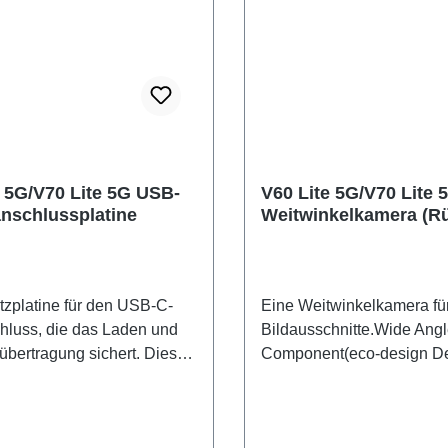
e 5G/V70 Lite 5G USB-
V60 Lite 5G/V70 Lite 
nschlussplatine
Weitwinkelkamera (Rü
tzplatine für den USB-C-
Eine Weitwinkelkamera fü
luss, die das Laden und
Bildausschnitte.Wide Ang
übertragung sichert. Diese
Component(eco-design De
t auch den Anschluss für
V60 Lite 5G/V70 Lite 5G
ophon.PCB Semi-product
PD2512DF/EF HSF (SH)
5G/V70 Lite 5G ANA Board