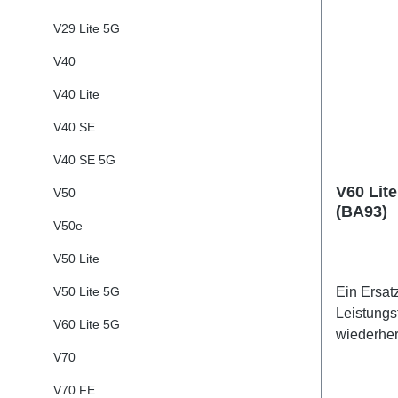
V29 Lite 5G
V40
V40 Lite
V40 SE
V40 SE 5G
V60 Lit
V50
(BA93)
V50e
V50 Lite
V50 Lite 5G
Ein Ersat
Leistungs
V60 Lite 5G
wiederher
Battery(e
V70
HSF (SH)
V70 FE