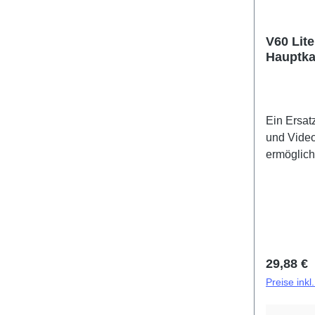
V60 Lite
Hauptka
Ein Ersat
und Vide
ermöglic
Componen
V60 Lite 
PD2512D
Reguläre
29,88 €
Preise ink