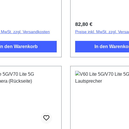
PD2512DF/EF HSF (SH)
r Preis:
Regulärer Preis:
82,80 €
l. MwSt. zzgl. Versandkosten
Preise inkl. MwSt. zzgl. Vers
In den Warenkorb
In den Warenko