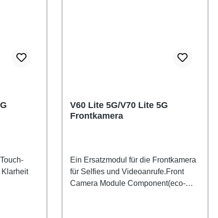
5G
V60 Lite 5G/V70 Lite 5G
Frontkamera
 Touch-
Ein Ersatzmodul für die Frontkamera
 Klarheit
für Selfies und Videoanrufe.Front
Camera Module Component(eco-
icated)
design Dedicated) V60 Lite 5G/V70
Lite 5G PD2512DF/EF HSF (SH)