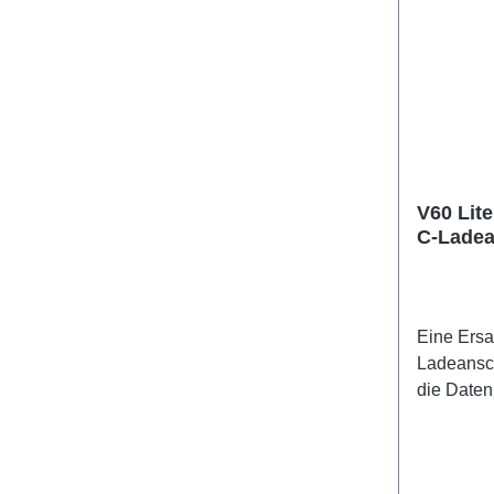
V60 Lit
C-Ladea
Eine Ersa
Ladeansch
die Daten
beinhalte
das Mikr
V60 Lite 