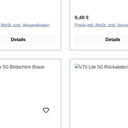
gn Dedicated)
F/EF HSF (SH)
r Preis:
Regulärer Preis:
9,48 €
l. MwSt. zzgl. Versandkosten
Preise inkl. MwSt. zzgl. Vers
Details
Details