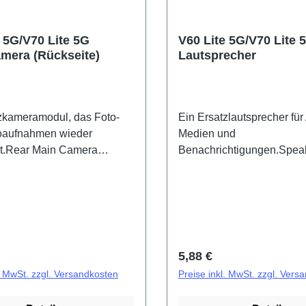
 5G/V70 Lite 5G
V60 Lite 5G/V70 Lite 
mera (Rückseite)
Lautsprecher
zkameramodul, das Foto-
Ein Ersatzlautsprecher für
oaufnahmen wieder
Medien und
ht.Rear Main Camera
Benachrichtigungen.Spea
t(eco-design Dedicated)
Component(eco-design De
5G/V70 Lite 5G
V60 Lite 5G/V70 Lite 5G
F/EF HSF (SH)
PD2512DF/EF HSF (SH)
r Preis:
Regulärer Preis:
5,88 €
l. MwSt. zzgl. Versandkosten
Preise inkl. MwSt. zzgl. Vers