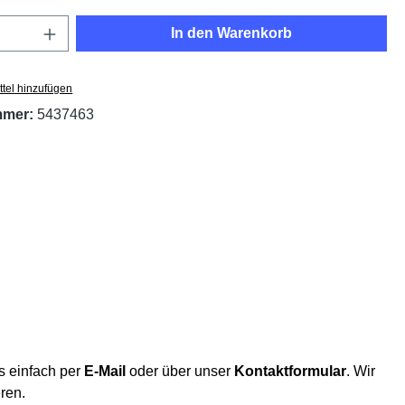
Anzahl: Gib den gewünschten Wert ein oder
In den Warenkorb
tel hinzufügen
mmer:
5437463
s einfach per
E-Mail
oder über unser
Kontaktformular
. Wir
eren.