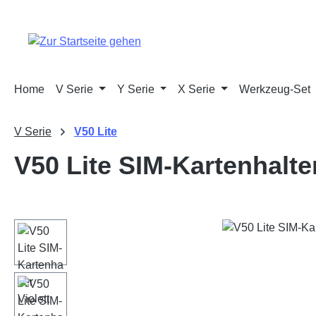
m Hauptinhalt springen
Zur Suche springen
Zur Hauptnavigation springen
Home
V Serie
Y Serie
X Serie
Werkzeug-Set
V Serie
V50 Lite
V50 Lite SIM-Kartenhalter
Bildergalerie überspringen