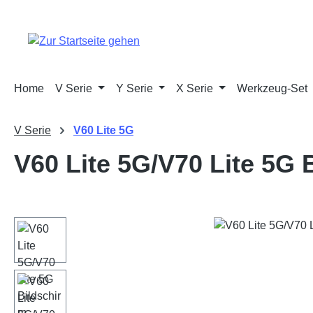
m Hauptinhalt springen
Zur Suche springen
Zur Hauptnavigation springen
Home
V Serie
Y Serie
X Serie
Werkzeug-Set
V Serie
V60 Lite 5G
V60 Lite 5G/V70 Lite 5G 
Bildergalerie überspringen