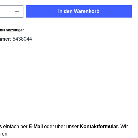
Anzahl: Gib den gewünschten Wert ein oder
In den Warenkorb
tel hinzufügen
mmer:
5438044
s einfach per
E-Mail
oder über unser
Kontaktformular
. Wir
eren.