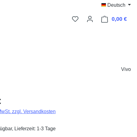
Deutsch
0,00 €
Ware
Vivo
eis:
€
 MwSt. zzgl. Versandkosten
ügbar, Lieferzeit: 1-3 Tage