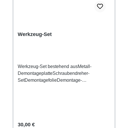
Werkzeug-Set
Werkzeug-Set bestehend ausMetall-
DemontageplatteSchraubendreher-
SetDemontagefolieDemontage-
SaugnapfKunststoff-Pinzetten mit
SpitzeMetallpinzetten mit flacher
SpitzeExplosionsschutzfolie für
Bildschirm/Glas-AkkudeckelElektrisches
IsoliermaterialFotoelektrischer
Fingerabdruck-Test-FingerDreieckige
Regulärer Preis:
30,00 €