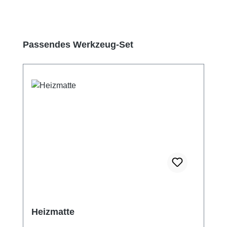
Produktgalerie überspringen
Passendes Werkzeug-Set
Heizmatte