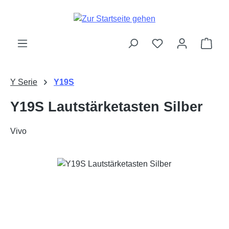
Zum Hauptinhalt springen
Ware
Y Serie
Y19S
Y19S Lautstärketasten Silber
Vivo
Bildergalerie überspringen