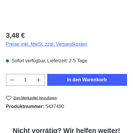
Regulärer Preis:
3,48 €
Preise inkl. MwSt. zzgl. Versandkosten
Sofort verfügbar, Lieferzeit: 2-5 Tage
Produkt Anzahl: Gib den gewünschten Wert e
In den Warenkorb
Zum Merkzettel hinzufügen
Produktnummer:
5437490
Nicht vorrätig? Wir helfen weiter!