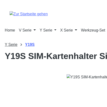
m Hauptinhalt springen
Zur Suche springen
Zur Hauptnavigation springen
Home
V Serie
Y Serie
X Serie
Werkzeug-Set
Y Serie
Y19S
Y19S SIM-Kartenhalter Si
Bildergalerie überspringen